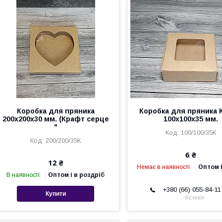
Коробка для пряника
Коробка для пряника 
200х200х30 мм. (Крафт серце
100х100х35 мм.
"
100/100/35К
200/200/35К
6 ₴
12 ₴
Немає в наявності
Оптом і
В наявності
Оптом і в роздріб
+380 (66) 055-84-11
Купити
Ксенія