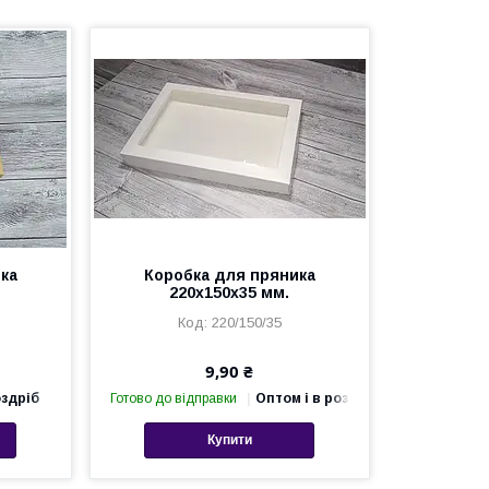
ка
Коробка для пряника
220х150х35 мм.
220/150/35
9,90 ₴
оздріб
Готово до відправки
Оптом і в роздріб
Купити