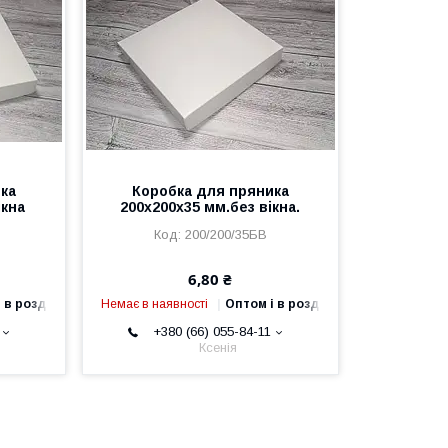
ка
Коробка для пряника
ікна
200х200х35 мм.без вікна.
200/200/35БВ
6,80 ₴
 в роздріб
Немає в наявності
Оптом і в роздріб
+380 (66) 055-84-11
Ксенія