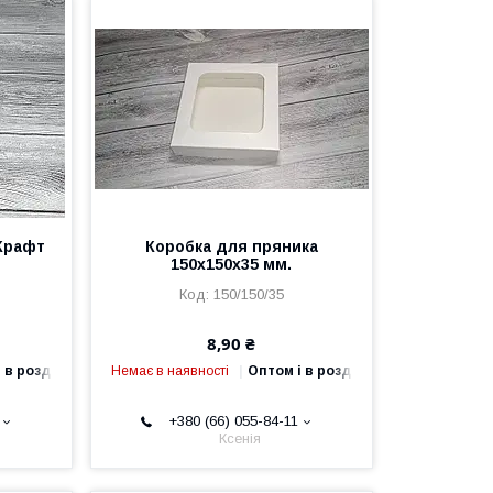
Крафт
Коробка для пряника
150х150х35 мм.
150/150/35
8,90 ₴
 в роздріб
Немає в наявності
Оптом і в роздріб
+380 (66) 055-84-11
Ксенія