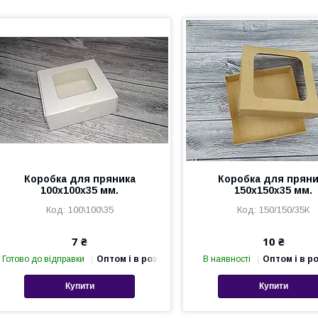
Коробка для пряника
Коробка для пряни
100х100х35 мм.
150х150х35 мм.
100\100\35
150/150/35К
7 ₴
10 ₴
Готово до відправки
Оптом і в роздріб
В наявності
Оптом і в р
Купити
Купити