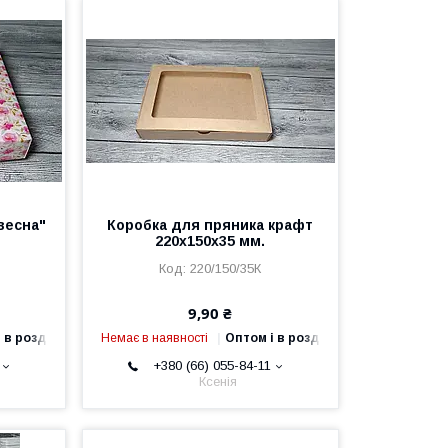
весна"
Коробка для пряника крафт
220х150х35 мм.
220/150/35К
9,90 ₴
 в роздріб
Немає в наявності
Оптом і в роздріб
+380 (66) 055-84-11
Ксенія