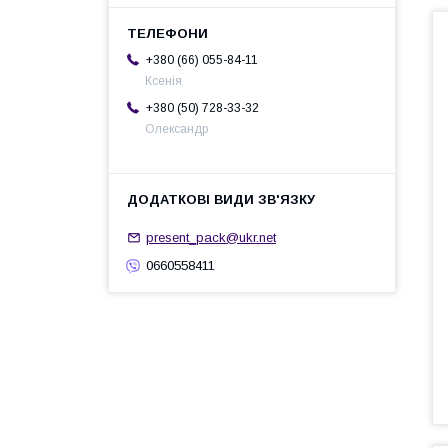
+380 (66) 055-84-11
Ксенія
+380 (50) 728-33-32
Олександр
present_pack@ukr.net
0660558411