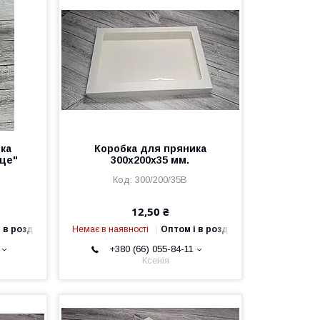
ка
Коробка для пряника
рце"
300х200х35 мм.
300/200/35В
12,50 ₴
 в роздріб
Немає в наявності
Оптом і в роздріб
+380 (66) 055-84-11
Ксенія