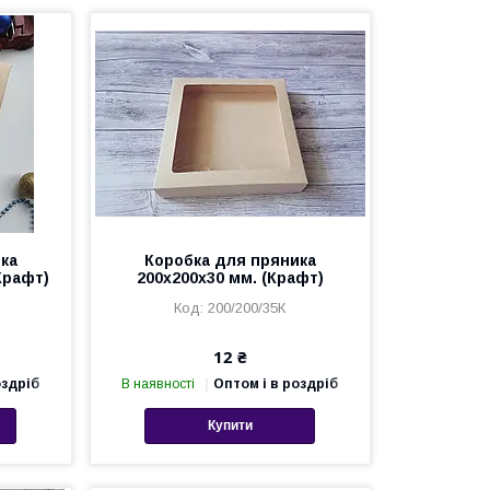
ка
Коробка для пряника
Крафт)
200х200х30 мм. (Крафт)
200/200/35К
12 ₴
оздріб
В наявності
Оптом і в роздріб
Купити