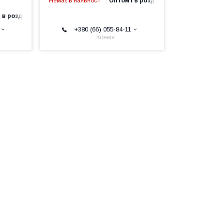
Немає в наявності
Оптом і в роздріб
 в роздріб
+380 (66) 055-84-11
Ксенія