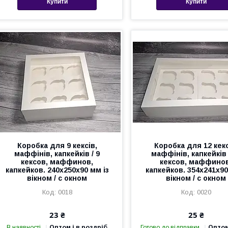
Купити
Купити
Коробка для 9 кексів,
Коробка для 12 кекс
маффінів, капкейків / 9
маффінів, капкейків 
кексов, маффинов,
кексов, маффино
капкейков. 240х250х90 мм із
капкейков. 354х241х90
вікном / с окном
вікном / с окном
0018
0020
23 ₴
25 ₴
В наявності
Оптом і в роздріб
Готово до відправки
Оптом