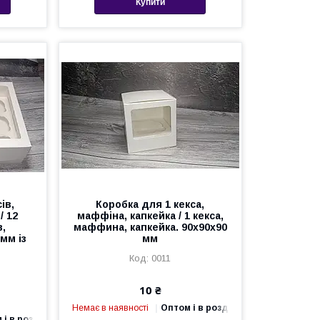
Купити
ів,
Коробка для 1 кекса,
/ 12
маффіна, капкейка / 1 кекса,
в,
маффина, капкейка. 90х90х90
мм із
мм
0011
10 ₴
Немає в наявності
Оптом і в роздріб
 і в роздріб