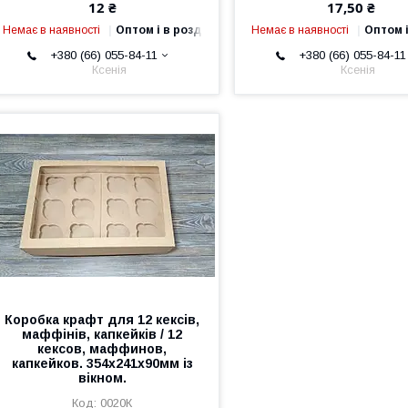
12 ₴
17,50 ₴
Немає в наявності
Оптом і в роздріб
Немає в наявності
Оптом і
+380 (66) 055-84-11
+380 (66) 055-84-11
Ксенія
Ксенія
Коробка крафт для 12 кексів,
маффінів, капкейків / 12
кексов, маффинов,
капкейков. 354х241х90мм із
вікном.
0020К