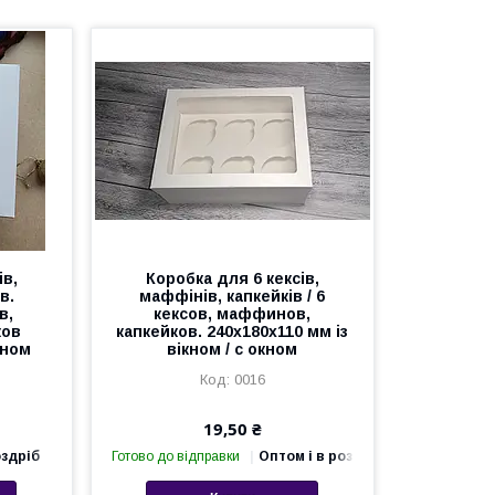
ів,
Коробка для 6 кексів,
в.
маффінів, капкейків / 6
в,
кексов, маффинов,
ков
капкейков. 240х180х110 мм із
кном
вікном / с окном
0016
19,50 ₴
оздріб
Готово до відправки
Оптом і в роздріб