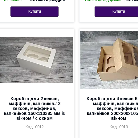
Купити
Купити
Коробка для 2 кексів,
Коробка для 4 кексів 
маффінів, капкейків./ 2
маффінів, капкейків.
кексов, маффинов,
кексов, маффино
капкейков 160х110х85 мм із
капкейков 200х200х105
вікном / с окном
вікном
0012
0019