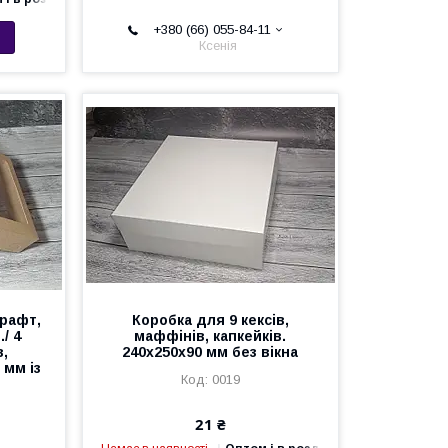
+380 (66) 055-84-11
Ксенія
Крафт,
Коробка для 9 кексів,
/ 4
маффінів, капкейків.
в,
240х250х90 мм без вікна
 мм із
0019
21 ₴