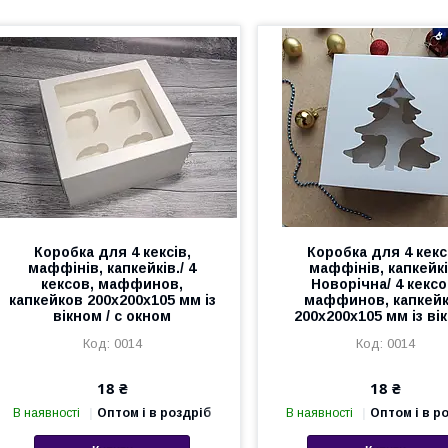
Коробка для 4 кексів,
Коробка для 4 кекс
маффінів, капкейків./ 4
маффінів, капкейкі
кексов, маффинов,
Новорічна/ 4 кексо
капкейков 200х200х105 мм із
маффинов, капкей
вікном / с окном
200х200х105 мм із ві
0014
0014
18 ₴
18 ₴
В наявності
Оптом і в роздріб
В наявності
Оптом і в р