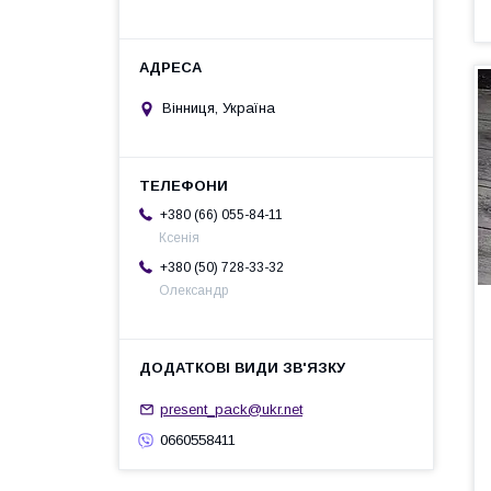
Вінниця, Україна
+380 (66) 055-84-11
Ксенія
+380 (50) 728-33-32
Олександр
present_pack@ukr.net
0660558411