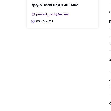
О
present_pack@ukr.net
0660558411
К
А
О